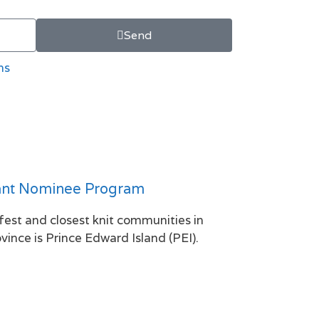
Send
ns
ant Nominee Program
fest and closest knit communities in
ince is Prince Edward Island (PEI).