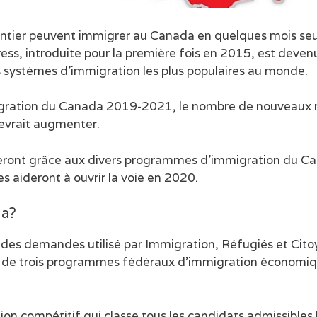
e entier peuvent immigrer au Canada en quelques mois s
ss, introduite pour la première fois en 2015, est devenu
es systèmes d’immigration les plus populaires au monde.
igration du Canada 2019-2021, le nombre de nouveaux 
evrait augmenter.
eront grâce aux divers programmes d’immigration du Can
es aideront à ouvrir la voie en 2020.
da?
 des demandes utilisé par Immigration, Réfugiés et Cit
e de trois programmes fédéraux d’immigration économiqu
n compétitif qui classe tous les candidats admissibles le