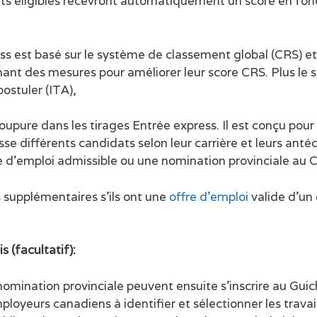
ts éligibles recevront automatiquement un score en foncti
s est basé sur le système de classement global (CRS) et
nt des mesures pour améliorer leur score CRS. Plus le sc
postuler (ITA),
upure dans les tirages Entrée express. Il est conçu pour 
se différents candidats selon leur carrière et leurs ant
ffre d’emploi admissible ou une nomination provinciale au 
 supplémentaires s’ils ont une
offre d’emploi
valide d’un
s (facultatif):
 nomination provinciale peuvent ensuite s’inscrire au Gu
mployeurs canadiens à identifier et sélectionner les trav