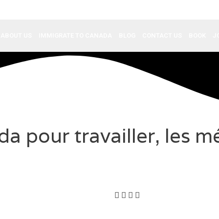
ABOUT US
IMMIGRATE TO CANADA
BLOG
CONTACT US
BOOK
J
 pour travailler, les mé